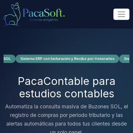
L
Sistema ERP con facturación y Recibo por Honorarios
Sistema de
PacaContable para
estudios contables
Automatiza la consulta masiva de Buzones SOL, el
registro de compras por periodo tributario y las
alertas automáticas para todos tus clientes desde
un solo panel.