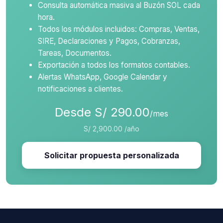
Consulta automática masiva al Buzón SOL cada
hora.
Todos los módulos incluidos: Compras, Ventas,
SIRE, Declaraciones y Pagos, Cobranzas,
Tareas, Documentos.
Exportación a todos los formatos contables.
Alertas WhatsApp, Google Calendar y
notificaciones a clientes.
Desde S/ 290.00
/mes
S/ 2,900.00 /año
Solicitar propuesta personalizada